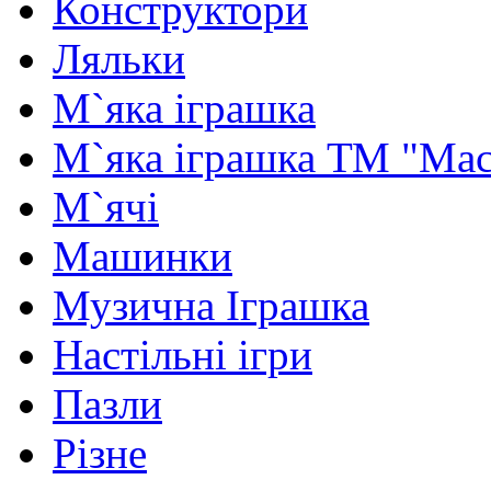
Конструктори
Ляльки
М`яка іграшка
М`яка іграшка ТМ "Мас
М`ячі
Машинки
Музична Іграшка
Настільні ігри
Пазли
Різне