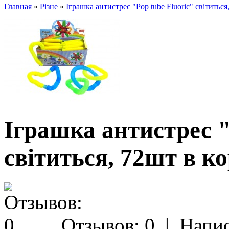
Главная
»
Різне
»
Іграшка антистрес "Pop tube Fluoric" світитьс
Іграшка антистрес "
світиться, 72шт в к
Отзывов: 0
|
Напис